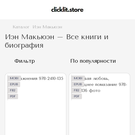
Каталог
Иэн Макьюэн
Иэн Макьюэн – Все книги и
биография
Фильтр
По популярности
MOBI
MOBI
EPUB
EPUB
FB2
FB2
PDF
PDF