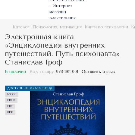
Каталог
Психология, мотивация
Книги по психологии
К
Электронная книга
«Энциклопедия внутренних
путешествий. Путь психонавта»
Станислав Гроф
В наличии
Код товару:
978-1911-001
Оставить отзыв
ДОСТУПНЫЙ ФРАГМЕНТ 📖
MOBI
EPUB
FB2
PDF