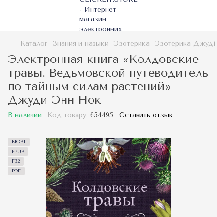
Каталог
Знания и навыки
Эзотерика
Эзотерика Джуді
Электронная книга «Колдовские
травы. Ведьмовской путеводитель
по тайным силам растений»
Джуди Энн Нок
В наличии
Код товару:
654495
Оставить отзыв
MOBI
EPUB
FB2
PDF