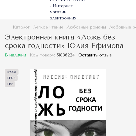
Каталог
Легкое чтение
Любовные романы
Любовные р
Электронная книга «Ложь без
срока годности» Юлия Ефимова
В наличии
Код товару:
51836224
Оставить отзыв
MOBI
EPUB
FB2