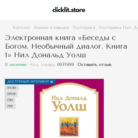
Каталог
Знания и навыки
Эзотерика
Эзотерика Нил Д
Электронная книга «Беседы с
Богом. Необычный диалог. Книга
1» Нил Дональд Уолш
В наличии
Код товару:
0077499
Оставить отзыв
ДОСТУПНЫЙ ФРАГМЕНТ 📖
MOBI
EPUB
FB2
PDF