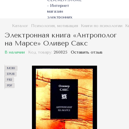
Каталог
Психология, мотивация
Книги по психологии
К
Электронная книга «Антрополог
на Марсе» Оливер Сакс
В наличии
Код товару:
260825
Оставить отзыв
MOBI
EPUB
FB2
PDF