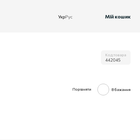
Мій кошик
Укр
Рус
Код товара
442045
Порівняти
В бажання