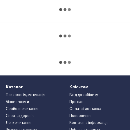
Каталог
Клієнтам
Психологія, мотивація
Вхід до кабінету
Бізнес-книги
Про нас
Серйозне читання
Оплата і доставка
Спорт, здоров'я
Повернення
Легке читання
Контактна інформація
Знання та навички
Публічна оферта