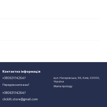
Контактна інформація
+380631742647
вул. Назарівська, 96, Київ, 02000,
Україна
Передзвонити вам?
Мапа проїзду
+380631742647
clicklit.store@gmail.com