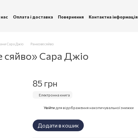
 нас
Оплата і доставка
Повернення
Контактна інформація
ублічна оферта
Політика конфіденційності
ани Сара Джіо
Ранкове сяйво
е сяйво» Сара Джіо
85 грн
Електронна книга
Увійти
для відображення накопичувальної знижки
%
Додати в кошик