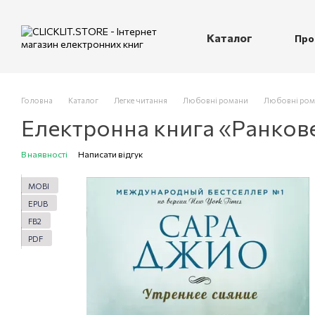
Перейти до основного контенту
Каталог
Про
П
Головна
Каталог
Легке читання
Любовні романи
Любовні ром
Електронна книга «Ранков
В наявності
Написати відгук
MOBI
EPUB
FB2
PDF