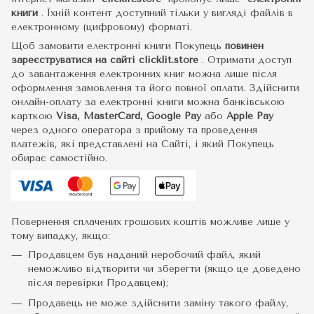
книги
.
Їхній контент доступний тільки у вигляді файлів в
електронному (цифровому) форматі.
Щоб замовити електронні книги Покупець
повинен
зареєструватися на сайті
clicklit.store
. Отримати доступ
до завантаження електронних книг можна лише після
оформлення замовлення та його повної оплати. Здійснити
онлайн-оплату за електронні книги можна банківською
карткою
Visa, MasterCard, Google Pay
або
Apple Pay
через одного оператора з прийому та проведення
платежів, які представлені на Сайті, і який Покупець
обирає самостійно.
Повернення сплачених грошових коштів можливе лише у
тому випадку, якщо:
Продавцем був наданий неробочий файл, який
неможливо відтворити чи зберегти (якщо це доведено
після перевірки Продавцем);
Продавець не може здійснити заміну такого файлу,