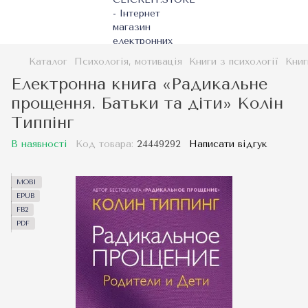
Каталог
Психологія, мотивація
Книги з психології
Книг
Електронна книга «Радикальне
прощення. Батьки та діти» Колін
Типпінг
В наявності
Код товара:
24449292
Написати відгук
MOBI
EPUB
FB2
PDF