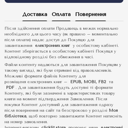
Доставка
Оплата
Повернення
Після здійснення оплати Продавець в межах нормально
необхідного для цього часу (як правило – моментально
після оплати) надає доступ до Покупцю для
завантаження
електронних книг
у особистому кабінеті.
Контент зберігається в особистому кабінеті Покупця у
відповідному розділі без обмеження в часі.
Файли контенту надаються для завантаження Покупцям у
такому вигляді, які були отримані від правовласників.
Можливі формати файлів Контенту для
розміщеня електронних книг –
EPUB, MOBI, FB2
та
PDF
.
Для завантаження будуть доступні ті формати
Контенту, які були зазначені в характеристиках товару
книги на момент підтвердження Замовлення. Після
покупки Контент доступний для завантаження одразу
після повернення на сайт та безстроково у розділі
Моя
бібліотека
, щоб повторно завантажити Контент натисніть
на номер замовлення.
Інтернет-магазин
clicklit.store
пропонує лише
електронні