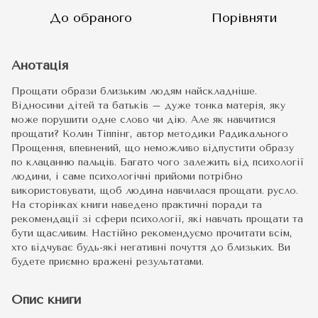
До обраного
Порівняти
Анотація
Прощати образи близьким людям найскладніше.
Відносини дітей та батьків – дуже тонка матерія, яку
може порушити одне слово чи дію. Але як навчитися
прощати? Колин Тіппінг, автор методики Радикального
Прощення, впевнений, що неможливо відпустити образу
по клацанню пальців. Багато чого залежить від психології
людини, і саме психологічні прийоми потрібно
використовувати, щоб людина навчилася прощати. русло.
На сторінках книги наведено практичні поради та
рекомендації зі сфери психології, які навчать прощати та
бути щасливим. Настійно рекомендуємо прочитати всім,
хто відчуває будь-які негативні почуття до близьких. Ви
будете приємно вражені результатами.
Опис книги