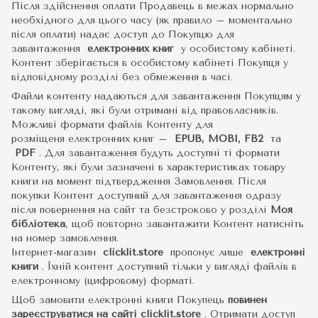
Після здійснення оплати Продавець в межах нормально
необхідного для цього часу (як правило – моментально
після оплати) надає доступ до Покупцю для
завантаження
електронних книг
у особистому кабінеті.
Контент зберігається в особистому кабінеті Покупця у
відповідному розділі без обмеження в часі.
Файли контенту надаються для завантаження Покупцям у
такому вигляді, які були отримані від правовласників.
Можливі формати файлів Контенту для
розміщеня електронних книг –
EPUB, MOBI, FB2
та
PDF
.
Для завантаження будуть доступні ті формати
Контенту, які були зазначені в характеристиках товару
книги на момент підтвердження Замовлення. Після
покупки Контент доступний для завантаження одразу
після повернення на сайт та безстроково у розділі
Моя
бібліотека
, щоб повторно завантажити Контент натисніть
на номер замовлення.
Інтернет-магазин
clicklit.store
пропонує лише
електронні
книги
.
Їхній контент доступний тільки у вигляді файлів в
електронному (цифровому) форматі.
Щоб замовити електронні книги Покупець
повинен
зареєструватися на сайті
clicklit.store
. Отримати доступ