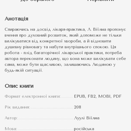
Анотація
Спираючись на досвід лікаря-практика, Л. Віїлма пропонує
вчення про духовний розвиток, який допоможе не тільки
вилікуватися від конкретної хвороби, а й відновити
душевну рівновагу та набути внутрішнього спокою. Ця
робота - плід багаторічної лікарської практики, потреба
автора переконати людину, що вона може вилікувати себе
сама, може бути щасливою, залишаючись Людиною у
будь-якій ситуації.
Опис книги
Формат електронної книги:
EPUB, FB2, MOBI, PDF
Рік видання:
2011
Автор:
Луулі Віїлма
Мова:
російська