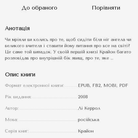
До обраного
Порівняти
Анотація
Чи мріяли ви колись про те, щоб сидіти біля ніг ангела чи
великого вчителя і ставити йому питання про все на світі?
Це саме той випадок. У своїй першій книзі Крайон багато
розповідав про внутрішній бік явищ, про те, яке …
Опис книги
Формат електронної книги:
EPUB, FB2, MOBI, PDF
Рік видання:
2008
Автор:
Лі Керрол
Мова:
російська
Серія книг:
Крайон