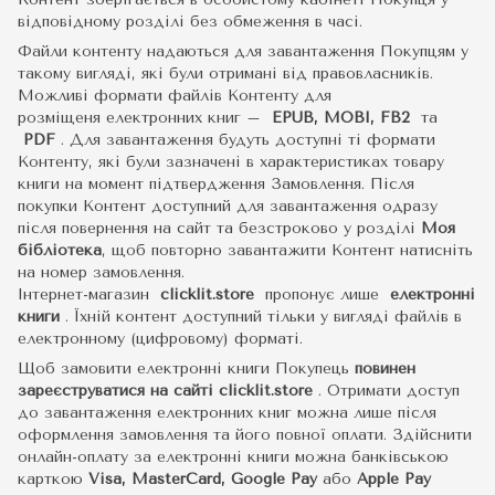
відповідному розділі без обмеження в часі.
Файли контенту надаються для завантаження Покупцям у
такому вигляді, які були отримані від правовласників.
Можливі формати файлів Контенту для
розміщеня електронних книг –
EPUB, MOBI, FB2
та
PDF
.
Для завантаження будуть доступні ті формати
Контенту, які були зазначені в характеристиках товару
книги на момент підтвердження Замовлення. Після
покупки Контент доступний для завантаження одразу
після повернення на сайт та безстроково у розділі
Моя
бібліотека
, щоб повторно завантажити Контент натисніть
на номер замовлення.
Інтернет-магазин
clicklit.store
пропонує лише
електронні
книги
.
Їхній контент доступний тільки у вигляді файлів в
електронному (цифровому) форматі.
Щоб замовити електронні книги Покупець
повинен
зареєструватися на сайті
clicklit.store
. Отримати доступ
до завантаження електронних книг можна лише після
оформлення замовлення та його повної оплати. Здійснити
онлайн-оплату за електронні книги можна банківською
карткою
Visa, MasterCard, Google Pay
або
Apple Pay