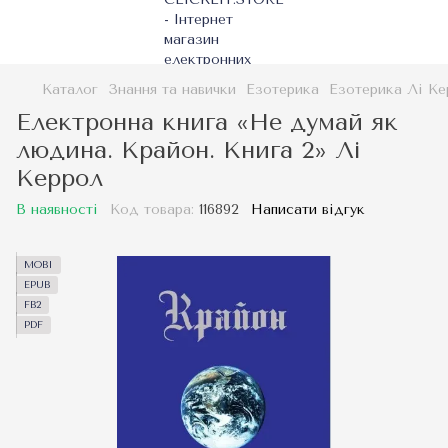
Каталог
Знання та навички
Езотерика
Езотерика Лі Ке
Електронна книга «Не думай як
людина. Крайон. Книга 2» Лі
Керрол
В наявності
Код товара:
116892
Написати відгук
MOBI
EPUB
FB2
PDF