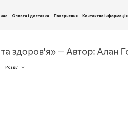
 нас
Оплата і доставка
Повернення
Контактна інформація
ублічна оферта
Політика конфіденційності
 та здоров'я» — Автор: Алан 
Розділ