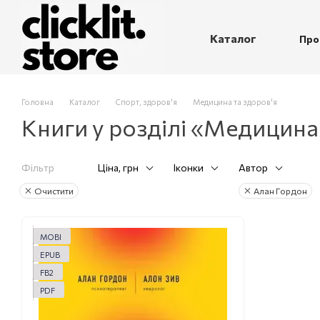
Перейти до основного контенту
Каталог
Про
П
Головна
Каталог
Спорт, здоров'я
Медицина та здоров'я
Книги у розділі «Медицина
Фільтр
Ціна, грн
Іконки
Автор
Очистити
Алан Гордон
MOBI
EPUB
FB2
PDF