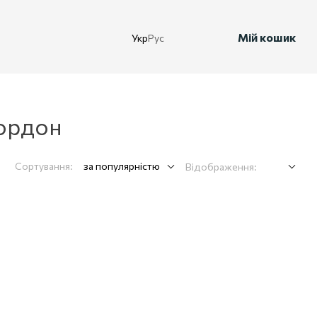
Мій кошик
Укр
Рус
Гордон
Сортування:
за популярністю
Відображення: