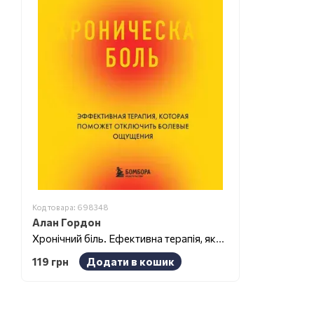
Код товара: 698348
Алан Гордон
Хронічний біль. Ефективна терапія, яка допоможе відключити болючі відчуття
119 грн
Додати в кошик