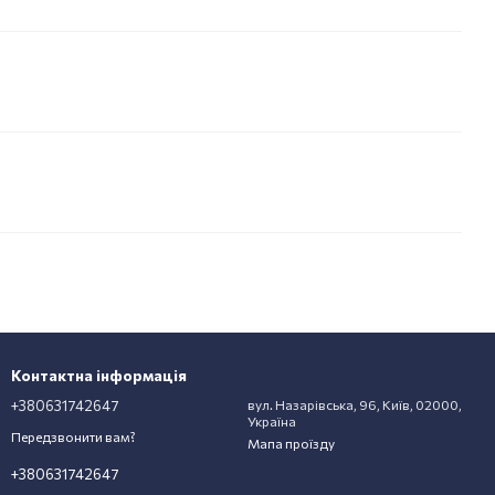
Контактна інформація
+380631742647
вул. Назарівська, 96, Київ, 02000,
Україна
Передзвонити вам?
Мапа проїзду
+380631742647