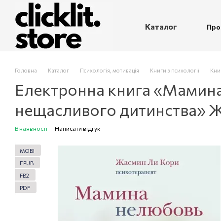
Перейти до основного контенту
Каталог
Про
П
Головна
Каталог
Психологія, мотивація
Книги з психології
Книг
Електронна книга «Мамина 
нещасливого дитинства» Ж
В наявності
Написати відгук
MOBI
EPUB
FB2
PDF