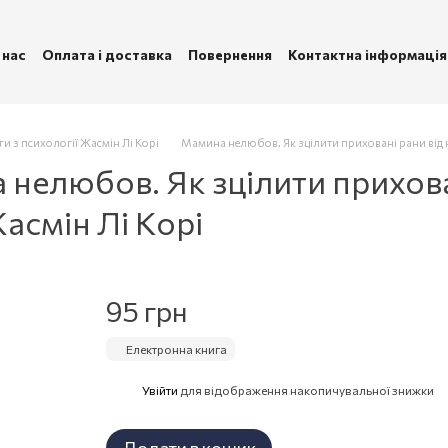
 нас
Оплата і доставка
Повернення
Контактна інформація
ублічна оферта
Політика конфіденційності
и з психології Жасмін Лі Корі
Мамина нелюбов. Як зцілити приховані рани від
нелюбов. Як зцілити прихова
асмін Лі Корі
95 грн
Електронна книга
Увійти
для відображення накопичувальної знижки
%