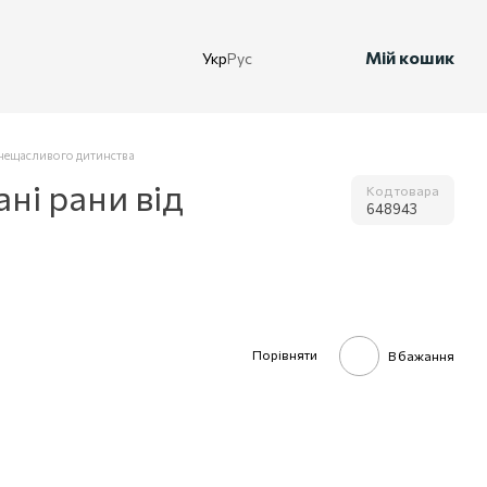
Мій кошик
Укр
Рус
 нещасливого дитинства
ні рани від
Код товара
648943
Порівняти
В бажання