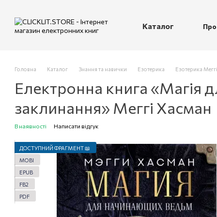
Перейти до основного контенту
Каталог
Про
П
Головна
Каталог
Знання та навички
Езотерика
Езотерика Мегг
Електронна книга «Магія дл
заклинання» Меггі Хасман
В наявності
Написати відгук
ДОСТУПНИЙ ФРАГМЕНТ 📖
MOBI
EPUB
FB2
PDF