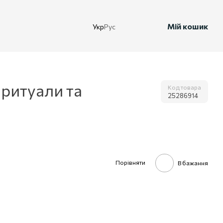
Мій кошик
Укр
Рус
 ритуали та
Код товара
25286914
Порівняти
В бажання