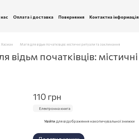
 нас
Оплата і доставка
Повернення
Контактна інформація
ублічна оферта
Політика конфіденційності
і Хасман
Магія для відьм початківців: містичні ритуали та заклинання
я відьм початківців: містичні
110 грн
Електронна книга
Увійти
для відображення накопичувальної знижки
%