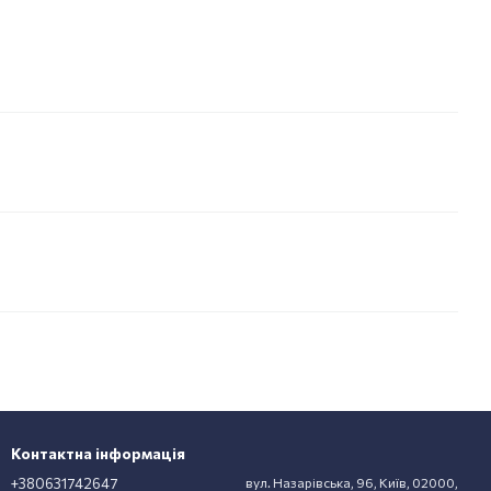
Контактна інформація
+380631742647
вул. Назарівська, 96, Київ, 02000,