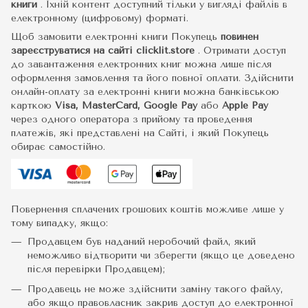
книги
.
Їхній контент доступний тільки у вигляді файлів в
електронному (цифровому) форматі.
Щоб замовити електронні книги Покупець
повинен
зареєструватися на сайті
clicklit.store
. Отримати доступ
до завантаження електронних книг можна лише після
оформлення замовлення та його повної оплати. Здійснити
онлайн-оплату за електронні книги можна банківською
карткою
Visa, MasterCard, Google Pay
або
Apple Pay
через одного оператора з прийому та проведення
платежів, які представлені на Сайті, і який Покупець
обирає самостійно.
Повернення сплачених грошових коштів можливе лише у
тому випадку, якщо:
Продавцем був наданий неробочий файл, який
неможливо відтворити чи зберегти (якщо це доведено
після перевірки Продавцем);
Продавець не може здійснити заміну такого файлу,
або якщо правовласник закрив доступ до електронної