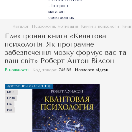
Каталог
Психологія, мотивація
Книги з психології
Книг
Електронна книга «Квантова
психологія. Як програмне
забезпечення мозку формує вас та
ваш світ» Роберт Антон Вілсон
В наявності
Код товара:
745185
Написати відгук
ДОСТУПНИЙ ФРАГМЕНТ 📖
MOBI
EPUB
FB2
PDF