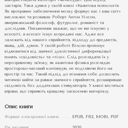
застарів. Така думка у своїй книзі «Квантова психологія.
Як програмне забезпечення мозку формує вас і ваш світ»
висловлює та розвиває Роберт Антон Уілсон,
американський філософ, футуролог, романіст та
дослідник. Письменник вважає, що не ми існуємо у
всесвіті, а всесвіт існує всередині нас. Адже все
залежить від нашого сприйняття, підходу до предметів,
явищ, дій, думок. У своїй роботі Вілсон пропонує
відмовитися від звичної дуалістичної диференціації
понять «свідомість» та «тіло». Слід розглядати їх у
нерозривному зв'язку, як квантова фізика розглядає
просторово-часовий континуум, не поділяючи його на
простір та час. Такий підхід до пізнання себе дозволить
читачеві вийти за рамки звичного сприйняття, розширивши
свідомість без додаткових стимуляторів. У книзі містяться
вправи, що сприяють кращому засвоєнню матеріалу.
Опис книги
Формат електронної книги:
EPUB, FB2, MOBI, PDF
Рік видання:
2020