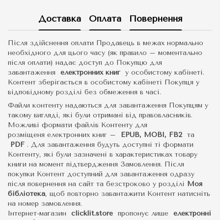
Доставка
Оплата
Повернення
Після здійснення оплати Продавець в межах нормально
необхідного для цього часу (як правило – моментально
після оплати) надає доступ до Покупцю для
завантаження
електронних книг
у особистому кабінеті.
Контент зберігається в особистому кабінеті Покупця у
відповідному розділі без обмеження в часі.
Файли контенту надаються для завантаження Покупцям у
такому вигляді, які були отримані від правовласників.
Можливі формати файлів Контенту для
розміщеня електронних книг –
EPUB, MOBI, FB2
та
PDF
.
Для завантаження будуть доступні ті формати
Контенту, які були зазначені в характеристиках товару
книги на момент підтвердження Замовлення. Після
покупки Контент доступний для завантаження одразу
після повернення на сайт та безстроково у розділі
Моя
бібліотека
, щоб повторно завантажити Контент натисніть
на номер замовлення.
Інтернет-магазин
clicklit.store
пропонує лише
електронні