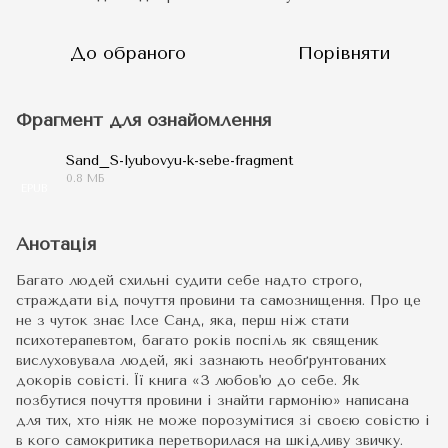
До обраного
Порівняти
Фрагмент для ознайомлення
Sand_S-lyubovyu-k-sebe-fragment
0.8 МБ
EPUB
Анотація
Багато людей схильні судити себе надто строго,
страждати від почуття провини та самознищення. Про це
не з чуток знає Ілсе Санд, яка, перш ніж стати
психотерапевтом, багато років поспіль як священик
вислуховувала людей, які зазнають необґрунтованих
докорів совісті. Її книга «З любов'ю до себе. Як
позбутися почуття провини і знайти гармонію» написана
для тих, хто ніяк не може порозумітися зі своєю совістю і
в кого самокритика перетворилася на шкідливу звичку.