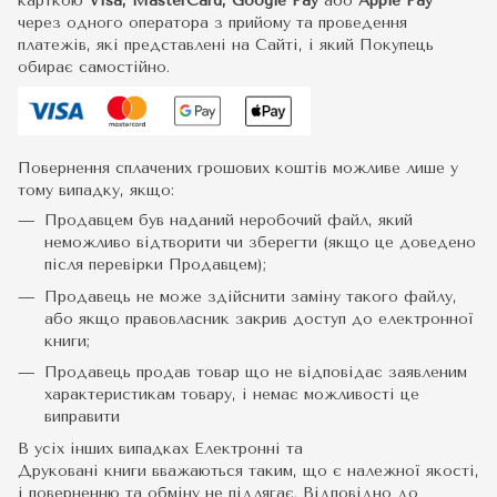
карткою
Visa, MasterCard, Google Pay
або
Apple Pay
через одного оператора з прийому та проведення
платежів, які представлені на Сайті, і який Покупець
обирає самостійно.
Повернення сплачених грошових коштів можливе лише у
тому випадку, якщо:
Продавцем був наданий неробочий файл, який
неможливо відтворити чи зберегти (якщо це доведено
після перевірки Продавцем);
Продавець не може здійснити заміну такого файлу,
або якщо правовласник закрив доступ до електронної
книги;
Продавець продав товар що не відповідає заявленим
характеристикам товару, і немає можливості це
виправити
В усіх інших випадках Електронні та
Друковані книги вважаються таким, що є належної якості,
і поверненню та обміну не підлягає. Відповідно до