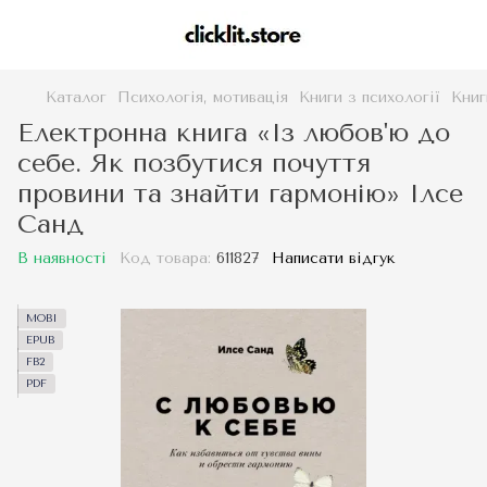
Каталог
Психологія, мотивація
Книги з психології
Книг
Електронна книга «Із любов'ю до
себе. Як позбутися почуття
провини та знайти гармонію» Ілсе
Санд
В наявності
Код товара:
611827
Написати відгук
MOBI
EPUB
FB2
PDF