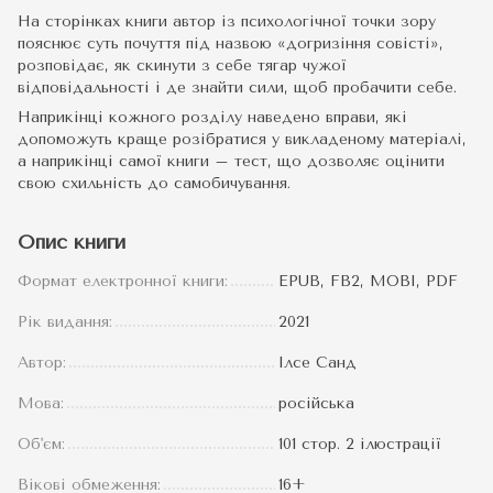
На сторінках книги автор із психологічної точки зору
пояснює суть почуття під назвою «догризіння совісті»,
розповідає, як скинути з себе тягар чужої
відповідальності і де знайти сили, щоб пробачити себе.
Наприкінці кожного розділу наведено вправи, які
допоможуть краще розібратися у викладеному матеріалі,
а наприкінці самої книги – тест, що дозволяє оцінити
свою схильність до самобичування.
Опис книги
Формат електронної книги:
EPUB, FB2, MOBI, PDF
Рік видання:
2021
Автор:
Ілсе Санд
Мова:
російська
Об'єм:
101 стор. 2 ілюстрації
Вікові обмеження:
16+