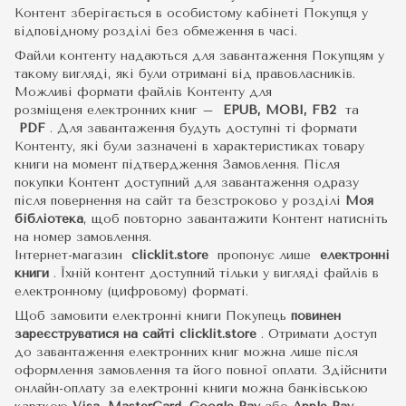
Контент зберігається в особистому кабінеті Покупця у
відповідному розділі без обмеження в часі.
Файли контенту надаються для завантаження Покупцям у
такому вигляді, які були отримані від правовласників.
Можливі формати файлів Контенту для
розміщеня електронних книг –
EPUB, MOBI, FB2
та
PDF
.
Для завантаження будуть доступні ті формати
Контенту, які були зазначені в характеристиках товару
книги на момент підтвердження Замовлення. Після
покупки Контент доступний для завантаження одразу
після повернення на сайт та безстроково у розділі
Моя
бібліотека
, щоб повторно завантажити Контент натисніть
на номер замовлення.
Інтернет-магазин
clicklit.store
пропонує лише
електронні
книги
.
Їхній контент доступний тільки у вигляді файлів в
електронному (цифровому) форматі.
Щоб замовити електронні книги Покупець
повинен
зареєструватися на сайті
clicklit.store
. Отримати доступ
до завантаження електронних книг можна лише після
оформлення замовлення та його повної оплати. Здійснити
онлайн-оплату за електронні книги можна банківською