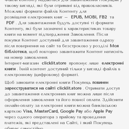
такому вигляді, які були отримані від правовласників.
Можливі формати файлів Контенту для
розміщеня електронних книг –
EPUB, MOBI, FB2
та
PDF
.
Для завантаження будуть доступні ті формати
Контенту, які були зазначені в характеристиках товару
книги на момент підтвердження Замовлення. Після
покупки Контент доступний для завантаження одразу
після повернення на сайт та безстроково у розділі
Моя
бібліотека
, щоб повторно завантажити Контент натисніть
на номер замовлення.
Інтернет-магазин
clicklit.store
пропонує лише
електронні
книги
.
Їхній контент доступний тільки у вигляді файлів в
електронному (цифровому) форматі.
Щоб замовити електронні книги Покупець
повинен
зареєструватися на сайті
clicklit.store
. Отримати доступ
до завантаження електронних книг можна лише після
оформлення замовлення та його повної оплати. Здійснити
онлайн-оплату за електронні книги можна банківською
карткою
Visa, MasterCard, Google Pay
або
Apple Pay
через одного оператора з прийому та проведення
платежів, які представлені на Сайті, і який Покупець
обирає самостійно.