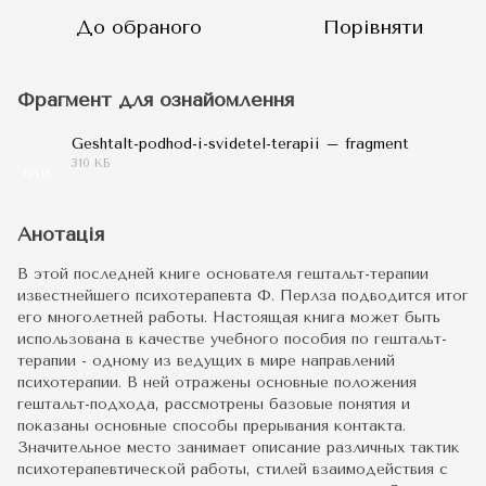
До обраного
Порівняти
Фрагмент для ознайомлення
Geshtalt-podhod-i-svidetel-terapii – fragment
310 КБ
EPUB
Анотація
В этой последней книге основателя гештальт-терапии
известнейшего психотерапевта Ф. Перлза подводится итог
его многолетней работы. Настоящая книга может быть
использована в качестве учебного пособия по гештальт-
терапии - одному из ведущих в мире направлений
психотерапии. В ней отражены основные положения
гештальт-подхода, рассмотрены базовые понятия и
показаны основные способы прерывания контакта.
Значительное место занимает описание различных тактик
психотерапевтической работы, стилей взаимодействия с