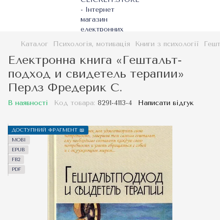
Каталог
Психологія, мотивація
Книги з психології
Гешт
Електронна книга «Гештальт-
подход и свидетель терапии»
Перлз Фредерик С.
В наявності
Код товара:
8291-4113-4
Написати відгук
ДОСТУПНИЙ ФРАГМЕНТ 📖
MOBI
EPUB
FB2
PDF