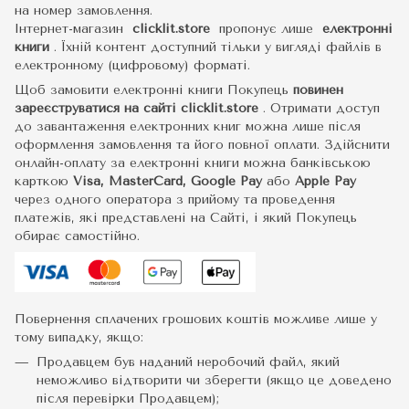
на номер замовлення.
Інтернет-магазин
clicklit.store
пропонує лише
електронні
книги
.
Їхній контент доступний тільки у вигляді файлів в
електронному (цифровому) форматі.
Щоб замовити електронні книги Покупець
повинен
зареєструватися на сайті
clicklit.store
. Отримати доступ
до завантаження електронних книг можна лише після
оформлення замовлення та його повної оплати. Здійснити
онлайн-оплату за електронні книги можна банківською
карткою
Visa, MasterCard, Google Pay
або
Apple Pay
через одного оператора з прийому та проведення
платежів, які представлені на Сайті, і який Покупець
обирає самостійно.
Повернення сплачених грошових коштів можливе лише у
тому випадку, якщо:
Продавцем був наданий неробочий файл, який
неможливо відтворити чи зберегти (якщо це доведено
після перевірки Продавцем);