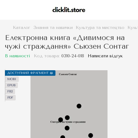
Каталог
Знання та навички
Культура та мистецтво
Куль
Електронна книга «Дивимося на
чужі страждання» Сьюзен Сонтаг
В наявності
Код товара:
0310-24-018
Написати відгук
ДОСТУПНИЙ ФРАГМЕНТ 📖
MOBI
EPUB
FB2
PDF