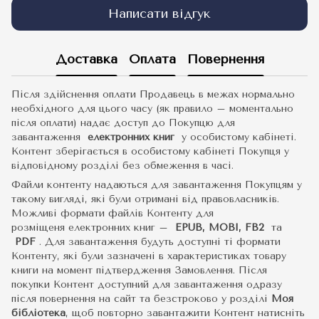
Написати відгук
Доставка
Оплата
Повернення
Після здійснення оплати Продавець в межах нормально
необхідного для цього часу (як правило – моментально
після оплати) надає доступ до Покупцю для
завантаження
електронних книг
у особистому кабінеті.
Контент зберігається в особистому кабінеті Покупця у
відповідному розділі без обмеження в часі.
Файли контенту надаються для завантаження Покупцям у
такому вигляді, які були отримані від правовласників.
Можливі формати файлів Контенту для
розміщеня електронних книг –
EPUB, MOBI, FB2
та
PDF
.
Для завантаження будуть доступні ті формати
Контенту, які були зазначені в характеристиках товару
книги на момент підтвердження Замовлення. Після
покупки Контент доступний для завантаження одразу
після повернення на сайт та безстроково у розділі
Моя
бібліотека
, щоб повторно завантажити Контент натисніть