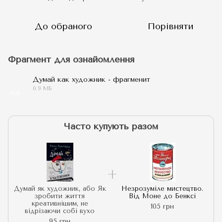
До обраного
Порівняти
Фрагмент для ознайомлення
Думай как художник - фрагменит
0.9 МБ
PDF
Часто купують разом
Думай як художник, або Як
Незрозуміле мистецтво.
зробити життя
Від Моне до Бенксі
креативнішим, не
105 грн
відрізаючи собі вухо
95 грн