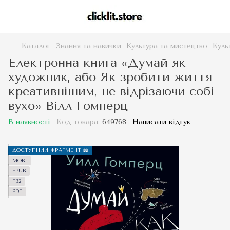
Каталог
Знання та навички
Культура та мистецтво
Куль
Електронна книга «Думай як
художник, або Як зробити життя
креативнішим, не відрізаючи собі
вухо» Вілл Гомперц
В наявності
Код товара:
649768
Написати відгук
ДОСТУПНИЙ ФРАГМЕНТ 📖
MOBI
EPUB
FB2
PDF