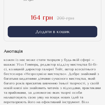
164 грн
200 грн
Додати в кошик
Анотація
кожен із нас може стати творцем у будь-якій сфері –
вважає Уїлл Гомперц, редактор відділу мистецтва Бі-бі-
сі, колишній директор галереї Тейт, автор всесвітнього
бестселера «Незрозуміле мистецтво». Добре знайомий з
багатьма видатними діячами сучасного мистецтва, який
багато років присвятив вивченню їхньої творчості, у своїй
новій книзі він знайомить читачів з підходами, практиками
та прийомами, за допомогою яких творчі особи
налаштовують свою уяву на пошук нових ідей та
перетворюють його на ефективний інструмент. Вілл