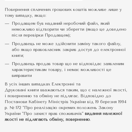
Повернення сплачених грошових коштів можливе лише у
тому випадку, якщо:
Продавцем був наданий неробочий файл, який
неможливо відтворити чи зберегти (якщо це доведено
після перевірки Продавцем);
Продавець не може здійснити заміну такого файлу,
або якщо правовласник закрив доступ до електронної
книги;
Продавець продав товар що не відповідає заявленим
характеристикам товару, і немає можливості це
виправити
В усіх інших випадках Електронні та
Друковані книги вважаються таким, що є належної якості,
і поверненню та обміну не підлягає. Відповідно до
Постанови Кабінету Міністрів України від 19 березня 1994
р. № 172 "Про реалізацію окремих положень Закону
України "Про захист прав споживачів"
видання належної
якості не підлягають обміну, поверненню
.