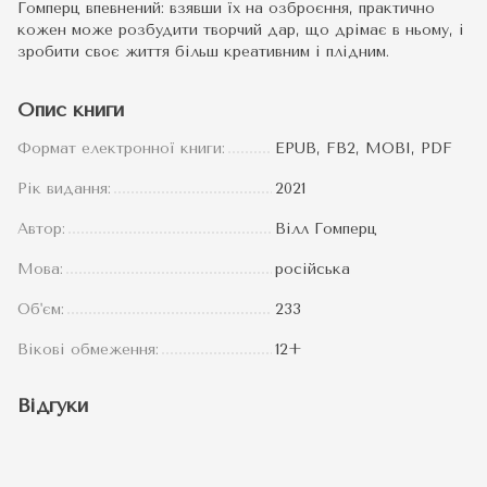
Гомперц впевнений: взявши їх на озброєння, практично
кожен може розбудити творчий дар, що дрімає в ньому, і
зробити своє життя більш креативним і плідним.
Опис книги
Формат електронної книги:
EPUB, FB2, MOBI, PDF
Рік видання:
2021
Автор:
Вілл Гомперц
Мова:
російська
Об'єм:
233
Вікові обмеження:
12+
Відгуки