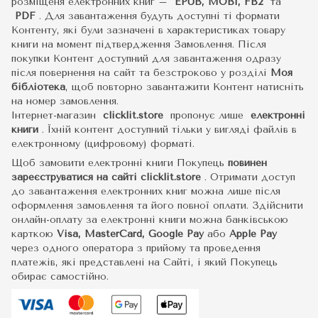
розміщеня електронних книг –
EPUB, MOBI, FB2
та
PDF
.
Для завантаження будуть доступні ті формати
Контенту, які були зазначені в характеристиках товару
книги на момент підтвердження Замовлення. Після
покупки Контент доступний для завантаження одразу
після повернення на сайт та безстроково у розділі
Моя
бібліотека
, щоб повторно завантажити Контент натисніть
на номер замовлення.
Інтернет-магазин
clicklit.store
пропонує лише
електронні
книги
.
Їхній контент доступний тільки у вигляді файлів в
електронному (цифровому) форматі.
Щоб замовити електронні книги Покупець
повинен
зареєструватися на сайті
clicklit.store
. Отримати доступ
до завантаження електронних книг можна лише після
оформлення замовлення та його повної оплати. Здійснити
онлайн-оплату за електронні книги можна банківською
карткою
Visa, MasterCard, Google Pay
або
Apple Pay
через одного оператора з прийому та проведення
платежів, які представлені на Сайті, і який Покупець
обирає самостійно.