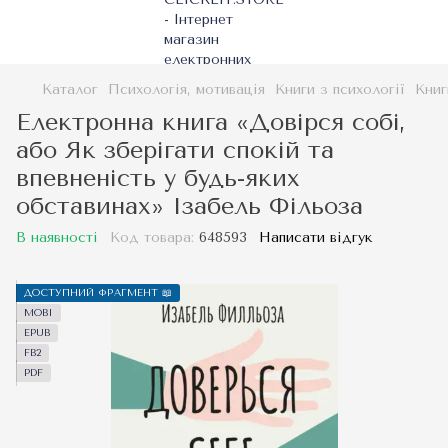
Каталог
Психологія, мотивація
Книги з психології
Книг
Електронна книга «Довірся собі,
або Як зберігати спокій та
впевненість у будь-яких
обставинах» Ізабель Фільоза
В наявності
Код товара:
648593
Написати відгук
ДОСТУПНИЙ ФРАГМЕНТ 📖
MOBI
EPUB
FB2
PDF