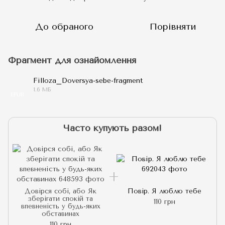
До обраного
Порівняти
Фрагмент для ознайомлення
Filloza_Doversya-sebe-fragment
1.6 МБ
EPUB
Часто купують разом!
Довірся собі, або Як
Повір. Я люблю тебе
зберігати спокій та
110 грн
впевненість у будь-яких
обставинах
110 грн