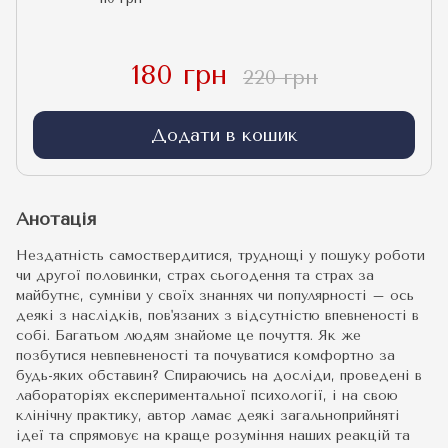
180 грн
220 грн
Додати в кошик
Анотація
Нездатність самоствердитися, труднощі у пошуку роботи
чи другої половинки, страх сьогодення та страх за
майбутнє, сумніви у своїх знаннях чи популярності – ось
деякі з наслідків, пов'язаних з відсутністю впевненості в
собі. Багатьом людям знайоме це почуття. Як же
позбутися невпевненості та почуватися комфортно за
будь-яких обставин? Спираючись на досліди, проведені в
лабораторіях експериментальної психології, і на свою
клінічну практику, автор ламає деякі загальноприйняті
ідеї та спрямовує на краще розуміння наших реакцій та