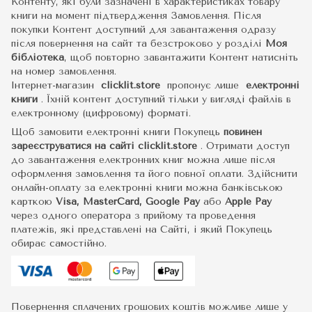
Контенту, які були зазначені в характеристиках товару
книги на момент підтвердження Замовлення. Після
покупки Контент доступний для завантаження одразу
після повернення на сайт та безстроково у розділі
Моя
бібліотека
, щоб повторно завантажити Контент натисніть
на номер замовлення.
Інтернет-магазин
clicklit.store
пропонує лише
електронні
книги
.
Їхній контент доступний тільки у вигляді файлів в
електронному (цифровому) форматі.
Щоб замовити електронні книги Покупець
повинен
зареєструватися на сайті
clicklit.store
. Отримати доступ
до завантаження електронних книг можна лише після
оформлення замовлення та його повної оплати. Здійснити
онлайн-оплату за електронні книги можна банківською
карткою
Visa, MasterCard, Google Pay
або
Apple Pay
через одного оператора з прийому та проведення
платежів, які представлені на Сайті, і який Покупець
обирає самостійно.
Повернення сплачених грошових коштів можливе лише у