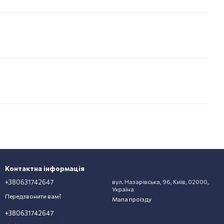
Контактна інформація
+380631742647
вул. Назарівська, 96, Київ, 02000,
Україна
Передзвонити вам?
Мапа проїзду
+380631742647