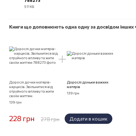
788273
511 КБ
EPUB
Книги що доповнюють одна одну за досвідом інших ч
Дорослі дочки матерів-
Дорослі доньки важких
нарцисів. Звільнитися від
матерів
отруйного впливу та жити
139 грн
своїм життям
139 грн
228 грн
278 грн
Додати в кошик