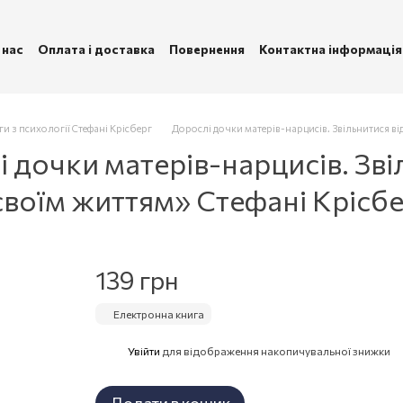
 нас
Оплата і доставка
Повернення
Контактна інформація
ублічна оферта
Політика конфіденційності
и з психології Стефані Крісберг
Дорослі дочки матерів-нарцисів. Звільнитися в
 дочки матерів-нарцисів. Зві
своїм життям» Стефані Крісб
139 грн
Електронна книга
Увійти
для відображення накопичувальної знижки
%