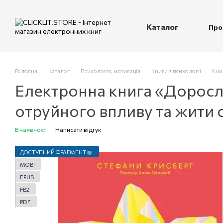
Перейти до основного контенту
Каталог
Про
П
Головна
Каталог
Психологія, мотивація
Книги з психології
Книг
Електронна книга «Дорослі
отруйного впливу та жити 
В наявності
Написати відгук
ДОСТУПНИЙ ФРАГМЕНТ 📖
MOBI
EPUB
FB2
PDF