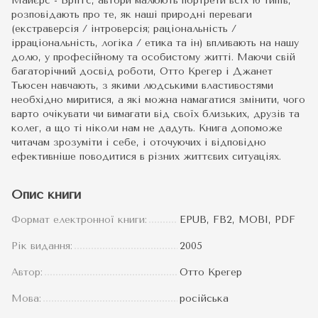
Майєрс - Бріггс, автори малюють портрети всіх 16 типів,
розповідають про те, як наші природні переваги
(екстраверсія / інтроверсія; раціональність /
ірраціональність, логіка / етика та ін) впливають на нашу
долю, у професійному та особистому житті. Маючи свій
багаторічний досвід роботи, Отто Крегер і Джанет
Тьюсен навчають, з якими людськими властивостями
необхідно миритися, а які можна намагатися змінити, чого
варто очікувати чи вимагати від своїх близьких, друзів та
колег, а що ті ніколи нам не дадуть. Книга допоможе
читачам зрозуміти і себе, і оточуючих і відповідно
ефективніше поводитися в різних життєвих ситуаціях.
Опис книги
Формат електронної книги:
EPUB, FB2, MOBI, PDF
Рік видання:
2005
Автор:
Отто Крегер
Мова:
російська