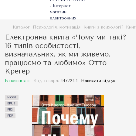
Каталог
Психологія, мотивація
Книги з психології
Книг
Електронна книга «Чому ми такі?
16 типів особистості,
визначальних, як ми живемо,
працюємо та любимо» Отто
Крегер
В наявності
Код товара:
447224-1
Написати відгук
MOBI
EPUB
FB2
PDF