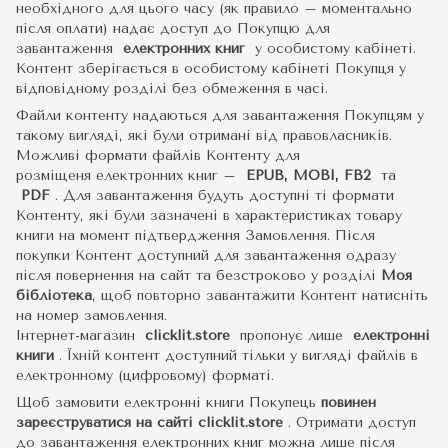
необхідного для цього часу (як правило – моментально
після оплати) надає доступ до Покупцю для
завантаження
електронних книг
у особистому кабінеті.
Контент зберігається в особистому кабінеті Покупця у
відповідному розділі без обмеження в часі.
Файли контенту надаються для завантаження Покупцям у
такому вигляді, які були отримані від правовласників.
Можливі формати файлів Контенту для
розміщеня електронних книг –
EPUB, MOBI, FB2
та
PDF
.
Для завантаження будуть доступні ті формати
Контенту, які були зазначені в характеристиках товару
книги на момент підтвердження Замовлення. Після
покупки Контент доступний для завантаження одразу
після повернення на сайт та безстроково у розділі
Моя
бібліотека
, щоб повторно завантажити Контент натисніть
на номер замовлення.
Інтернет-магазин
clicklit.store
пропонує лише
електронні
книги
.
Їхній контент доступний тільки у вигляді файлів в
електронному (цифровому) форматі.
Щоб замовити електронні книги Покупець
повинен
зареєструватися на сайті
clicklit.store
. Отримати доступ
до завантаження електронних книг можна лише після