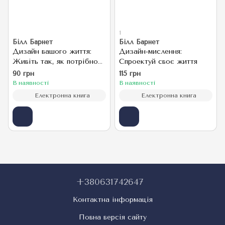
1
Білл Барнет
Білл Барнет
Дизайн вашого життя:
Дизайн-мислення:
Живіть так, як потрібно
Спроектуй своє життя
саме вам
90 грн
115 грн
В наявності
В наявності
Електронна книга
Електронна книга
+380631742647
Контактна інформація
Повна версія сайту