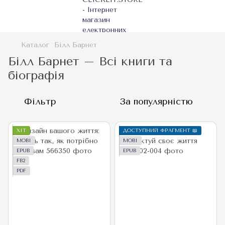
Каталог
Білл Барнет
Білл Барнет – Всі книги та
біографія
Фільтр
За популярністю
ХІТ
ДОСТУПНИЙ ФРАГМЕНТ 📖
MOBI
MOBI
EPUB
EPUB
FB2
PDF