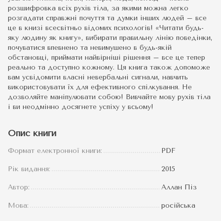
розшифровка всіх рухів тіла, за якими можна легко
розгадати справжні почуття та думки інших людей – все
це в книзі всесвітньо відомих психологів! «Читати будь-
яку людину як книгу», вибирати правильну лінію поведінки,
почуватися впевнено та невимушено в будь-якій
обстановці, приймати найвірніші рішення – все це тепер
реально та доступно кожному. Ця книга також допоможе
вам усвідомити власні невербальні сигнали, навчить
використовувати їх для ефективного спілкування. Не
дозволяйте маніпулювати собою! Вивчайте мову рухів тіла
і ви неодмінно досягнете успіху у всьому!
Опис книги
Формат електронної книги:
PDF
Рік видання:
2015
Автор:
Аллан Піз
Мова:
російська