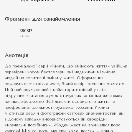
Фрагмент для ознайомлення
380817
247 КБ
PDF
Анотація
До преміальної серії «Книги, що змінюють життя» увійшли
перевірені часом бестселери, які надихнули мільйони
людей на позитивні зміни у житті. Оформлення
подарункове: стрічка лясе, білий папір, тиснення золотом.
Цей найпопулярніший і найавторитетніший у світі
підручник «читання думок оточуючих за їхніми жестами»
зачіпає абсолютно ВСІ аспекти особистого життя та
професійної діяльності будь-якої людини. У книзі
міститься безліч фотографій світових знаменитостей, які
в даному випадку використовуються як своєрідні
«навчальні посібники». Жоден жест не залишився поза
увагою! Міміка, пози, манери, хода, погляд – повна