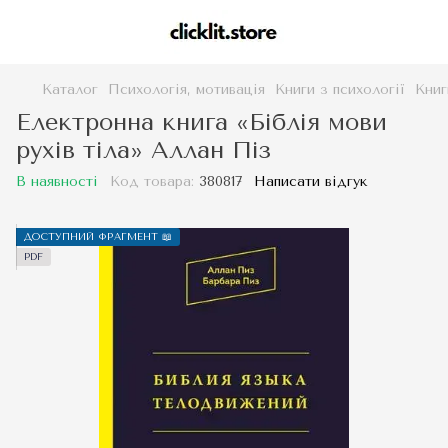
Каталог
Психологія, мотивація
Книги з психології
Книг
Електронна книга «Біблія мови
рухів тіла» Аллан Піз
В наявності
Код товара:
380817
Написати відгук
ДОСТУПНИЙ ФРАГМЕНТ 📖
PDF