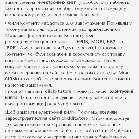
завантаження
електронних книг
у особистому кабінеті.
Контент зберігається в особистому кабінеті Покупця у
відповідному розділі без обмеження в часі.
Файли контенту надаються для завантаження Покупцям у
такому вигляді, які були отримані від правовласників.
Можливі формати файлів Контенту для
розміщеня електронних книг –
EPUB, MOBI, FB2
та
PDF
.
Для завантаження будуть доступні ті формати
Контенту, які були зазначені в характеристиках товару
книги на момент підтвердження Замовлення. Після
покупки Контент доступний для завантаження одразу
після повернення на сайт та безстроково у розділі
Моя
бібліотека
, щоб повторно завантажити Контент натисніть
на номер замовлення.
Інтернет-магазин
clicklit.store
пропонує лише
електронні
книги
.
Їхній контент доступний тільки у вигляді файлів в
електронному (цифровому) форматі.
Щоб замовити електронні книги Покупець
повинен
зареєструватися на сайті
clicklit.store
. Отримати доступ
до завантаження електронних книг можна лише після
оформлення замовлення та його повної оплати. Здійснити
онлайн-оплату за електронні книги можна банківською