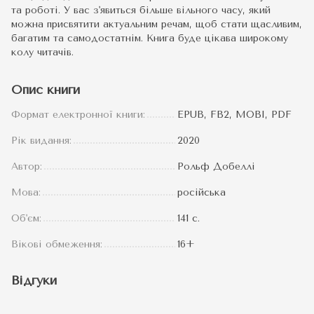
та роботі. У вас з'явиться більше вільного часу, який
можна присвятити актуальним речам, щоб стати щасливим,
багатим та самодостатнім. Книга буде цікава широкому
колу читачів.
Опис книги
Формат електронної книги:
EPUB, FB2, MOBI, PDF
Рік видання:
2020
Автор:
Рольф Добеллі
Мова:
російська
Об'єм:
141 с.
Вікові обмеження:
16+
Відгуки