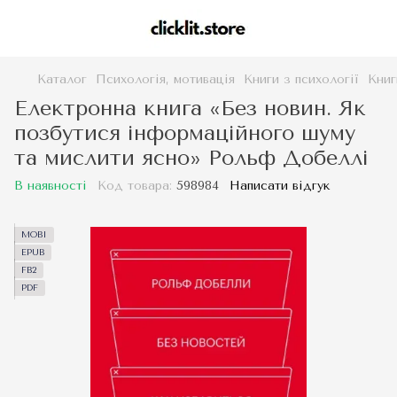
Каталог
Психологія, мотивація
Книги з психології
Книг
Електронна книга «Без новин. Як
позбутися інформаційного шуму
та мислити ясно» Рольф Добеллі
В наявності
Код товара:
598984
Написати відгук
MOBI
EPUB
FB2
PDF