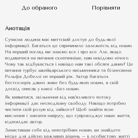
До обраного
Порівняти
Анотація
Сучасна людина має миттєвий доступ до будь-якої
інформації. Багатьох це спричинило залежність від новин.
На перший погляд ми знаємо все і про все. Але, якщо
подивитися на питання скептичніше, нам невідомо нічого.
Чому так відбувається і навіщо нам такі обсяги даних? Це
питання турбує швейцарського письменника та бізнесмена
Рольфа Добеллі не перший рік. Автор багатьох
бестселерів давно живе без будь-яких новин, а свій
досвід описав у книзі «Без новин.
Як виявитися, звільнення від нав'язливого потоку
інформації дає несподівану свободу. Навіщо потрібно
чистити свій розум від зайвого? Щоб знайти ясне
мислення і знизити напругу, що супроводжує наше життя,
відповідає автор.
Захистивши себе від непотрібних новин, ви знайдете
місце для дійсно важливих рішень – в особистому житті