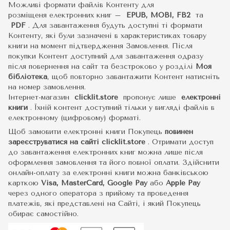
Можливі формати файлів Контенту для
розміщеня електронних книг –
EPUB, MOBI, FB2
та
PDF
.
Для завантаження будуть доступні ті формати
Контенту, які були зазначені в характеристиках товару
книги на момент підтвердження Замовлення. Після
покупки Контент доступний для завантаження одразу
після повернення на сайт та безстроково у розділі
Моя
бібліотека
, щоб повторно завантажити Контент натисніть
на номер замовлення.
Інтернет-магазин
clicklit.store
пропонує лише
електронні
книги
.
Їхній контент доступний тільки у вигляді файлів в
електронному (цифровому) форматі.
Щоб замовити електронні книги Покупець
повинен
зареєструватися на сайті
clicklit.store
. Отримати доступ
до завантаження електронних книг можна лише після
оформлення замовлення та його повної оплати. Здійснити
онлайн-оплату за електронні книги можна банківською
карткою
Visa, MasterCard, Google Pay
або
Apple Pay
через одного оператора з прийому та проведення
платежів, які представлені на Сайті, і який Покупець
обирає самостійно.