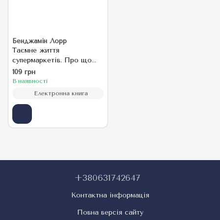
Бенджамін Лорр
Таємне життя
супермаркетів. Про що
вам ніколи не розкажуть
109 грн
В наявності
Електронна книга
+380631742647
Контактна інформація
Повна версія сайту